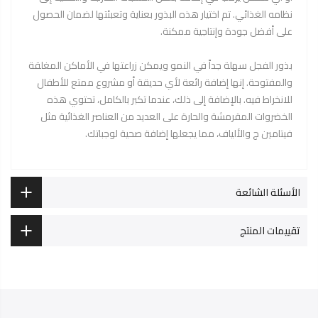
نظامه الغذائي. تم اختيار هذه البذور بعناية وتعبئتها لضمان الحصول
على أفضل جودة وإنتاجية ممكنة.
بذور الفجل سهلة جداً في النمو ويمكن زراعتها في الأماكن المغلقة
والمفتوحة. إنها إضافة رائعة لأي حديقة أو مشروع ممتع للأطفال
للانخراط فيه. بالإضافة إلى ذلك، عندما تكبر بالكامل، تحتوي هذه
الخضروات المقرمشة والحارة على العديد من العناصر الغذائية مثل
فيتامين ج والألياف، مما يجعلها إضافة صحية لوجباتك.
الأسئلة الشائعة
تقييمات المنتج