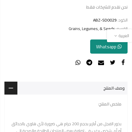
نحن نقدم للشركات فقط
الكود:
ABZ-SD0029
القسم:
Grains, Legumes, & Seeds
العربية
Whatsapp
وصف المنتج
ملخص المنتج:
بذور الفجل من أبازير بحجم 200 جرام هي ضرورة لأي هاوي بالحدائق
أو أي شخص يرغب في إضافة بعض المنتجات الطازجة والصحية إلى