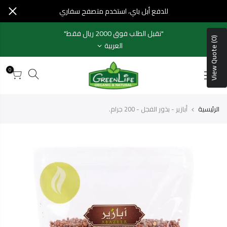
خطي
للدفع أبل باي، استخدم متصفح سفاري
لمحتوى
"نقبل الطلب فوق 2000 ريال فقط"
View Quote (0)
العربية
0
الرئيسية
أبازير - بذور الفجل - 200 جرام.